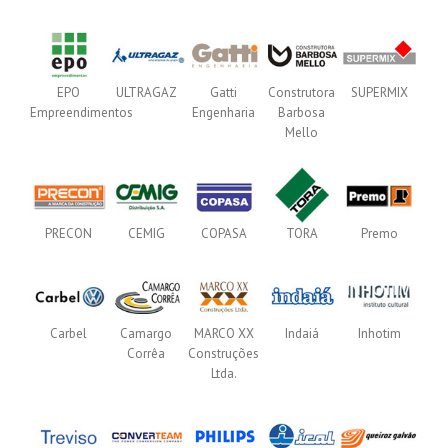
EPO
ULTRAGAZ
Gatti
Construtora
SUPERMIX
Empreendimentos
Engenharia
Barbosa
Mello
PRECON
CEMIG
COPASA
TORA
Premo
Carbel
Camargo
MARCO XX
Indaiá
Inhotim
Corrêa
Construções
Ltda.