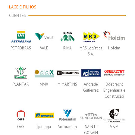
LAGE E FILHOS
CLIENTES
PETROBRAS
VALE
RIMA
MRS Logística
Holcim
S.A.
PLANTAR
MMX
M.MARTINS
Andrade
Odebrecht
Gutierrez
Engenharia e
Construção
OAS
Ipiranga
Votorantim
SAINT-
V&M
GOBAIN